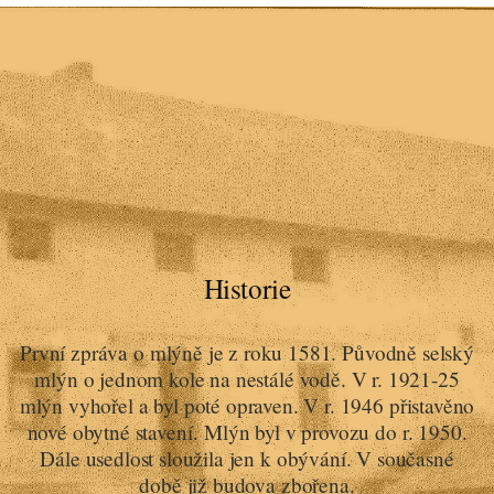
Historie
První zpráva o mlýně je z roku 1581. Původně selský
mlýn o jednom kole na nestálé vodě. V r. 1921-25
mlýn vyhořel a byl poté opraven. V r. 1946 přistavěno
nové obytné stavení. Mlýn byl v provozu do r. 1950.
Dále usedlost sloužila jen k obývání. V současné
době již budova zbořena.