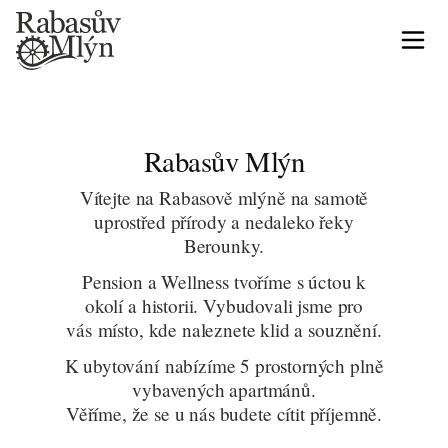
Penzion & Wellness
uprostřed krásné
přírody
Rabasův Mlýn
Vítejte na Rabasově mlýně na samotě
uprostřed přírody a nedaleko řeky
Berounky.
Pension a Wellness tvoříme s úctou k
okolí a historii. Vybudovali jsme pro
vás místo, kde naleznete klid a souznění.
K ubytování nabízíme 5 prostorných plně
vybavených apartmánů.
Věříme, že se u nás budete cítit příjemně.